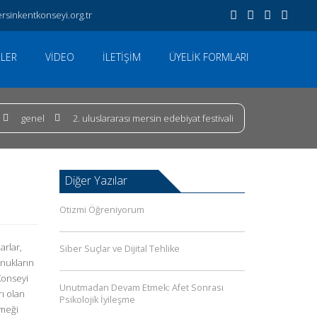
rsinkentkonseyi.org.tr
LER
VIDEO
İLETIŞIM
ÜYELIK FORMLARI
genel
2. uluslararası mersin edebiyat festivali
Diğer Yazılar
Otizmi Öğreniyorum
arlar,
Siber Suçlar ve Dijital Tehlike
onukların
Konseyi
Unutmadan Devam Etmek: Afet Sonrası
ı olan
Psikolojik İyileşme
emeği