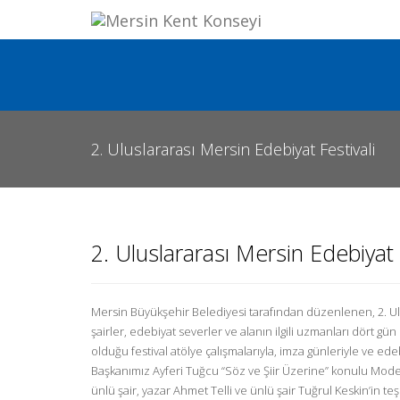
2. Uluslararası Mersin Edebiyat Festivali
2. Uluslararası Mersin Edebiyat 
Mersin Büyükşehir Belediyesi tarafından düzenlenen, 2. Ulus
şairler, edebiyat severler ve alanın ilgili uzmanları dört g
olduğu festival atölye çalışmalarıyla, imza günleriyle ve ed
Başkanımız Ayferi Tuğcu “Söz ve Şiir Üzerine” konulu Mode
ünlü şair, yazar Ahmet Telli ve ünlü şair Tuğrul Keskin’in te