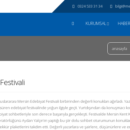
0324 533 31 34
bilgi@me
KURUMSAL
HABER
anasayfa
Festivali
lararası Mersin Edebiyat Festivali birbirinden değerli konukları ağırladı. Yaz
ün süren edebiyat festivalinde yoğun ilgiyle geçti. Yurtdışından da konuşmacı k
ebiyat sohbetleriyle son derece başarıyla gerçekleşti. Festivalde Mersin Kent 
ratörlüğünü Aydan Yalçın’ın yaptığı bu şiir dolu sohbet oturumunun konuklar
şekkür plaketlerini takdim etti. Değerli yazarlara ve şairlere, düşünürlere ve 