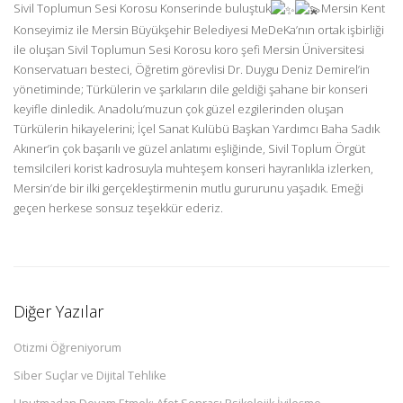
Sivil Toplumun Sesi Korosu Konserinde buluştuk
Mersin Kent
Konseyimiz ile Mersin Büyükşehir Belediyesi MeDeKa’nın ortak işbirliği
ile oluşan Sivil Toplumun Sesi Korosu koro şefi Mersin Üniversitesi
Konservatuarı besteci, Öğretim görevlisi Dr. Duygu Deniz Demirel’in
yönetiminde; Türkülerin ve şarkıların dile geldiği şahane bir konseri
keyifle dinledik. Anadolu’muzun çok güzel ezgilerinden oluşan
Türkülerin hikayelerini; İçel Sanat Kulübü Başkan Yardımcı Baha Sadık
Akıner’in çok başarılı ve güzel anlatımı eşliğinde, Sivil Toplum Örgüt
temsilcileri korist kadrosuyla muhteşem konseri hayranlıkla izlerken,
Mersin’de bir ilki gerçekleştirmenin mutlu gururunu yaşadık. Emeği
geçen herkese sonsuz teşekkür ederiz.
Diğer Yazılar
Otizmi Öğreniyorum
Siber Suçlar ve Dijital Tehlike