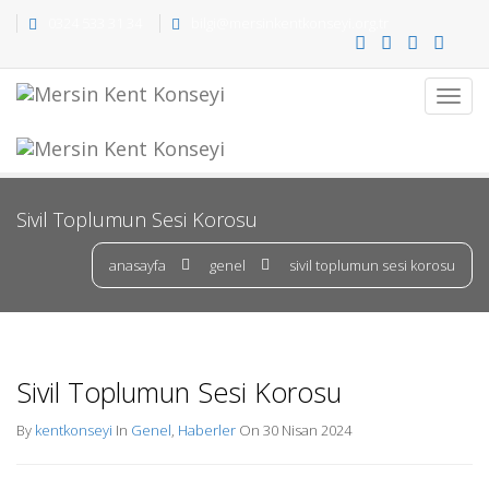
0324 533 31 34
bilgi@mersinkentkonseyi.org.tr
Sivil Toplumun Sesi Korosu
anasayfa
genel
sivil toplumun sesi korosu
Sivil Toplumun Sesi Korosu
By
kentkonseyi
In
Genel
,
Haberler
On 30 Nisan 2024