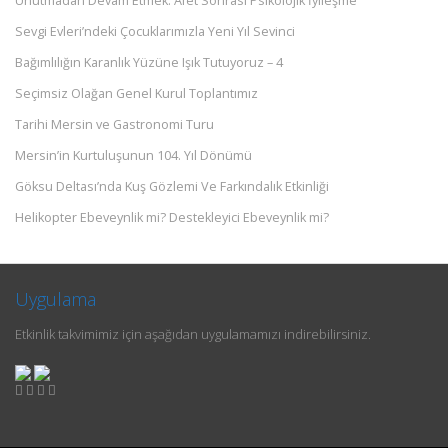
Unutmadan Devam Etmek: Afet Sonrası Psikolojik İyileşme
Sevgi Evleri’ndeki Çocuklarımızla Yeni Yıl Sevinci
Bağımlılığın Karanlık Yüzüne Işık Tutuyoruz – 4
Seçimsiz Olağan Genel Kurul Toplantımız
Tarihi Mersin ve Gastronomi Turu
Mersin’in Kurtuluşunun 104. Yıl Dönümü
Göksu Deltası’nda Kuş Gözlemi Ve Farkındalık Etkinliği
Helikopter Ebeveynlik mi? Destekleyici Ebeveynlik mi?
Uygulama
Etkinlik takvimimiz için aşağıdan uygulamamızı indirebilirsiniz.